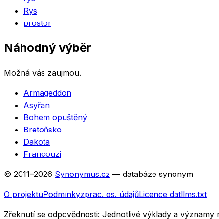
Rys
prostor
Náhodný výběr
Možná vás zaujmou.
Armageddon
Asyřan
Bohem opuštěný
Bretoňsko
Dakota
Francouzi
© 2011–
2026
Synonymus.cz
— databáze synonym
O projektu
Podmínky
zprac. os. údajů
Licence dat
llms.txt
Zřeknutí se odpovědnosti:
Jednotlivé výklady a významy 