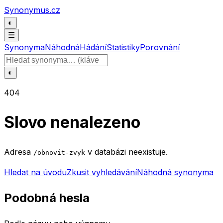
Přeskočit na obsah
Synonymus.cz
◐
☰
Synonyma
Náhodná
Hádání
Statistiky
Porovnání
Hledat slovo
◐
404
Slovo nenalezeno
Adresa
v databázi neexistuje.
/obnovit-zvyk
Hledat na úvodu
Zkusit vyhledávání
Náhodná synonyma
Podobná hesla