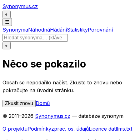
Přeskočit na obsah
Synonymus.cz
◐
☰
Synonyma
Náhodná
Hádání
Statistiky
Porovnání
Hledat slovo
◐
Něco se pokazilo
Obsah se nepodařilo načíst. Zkuste to znovu nebo
pokračujte na úvodní stránku.
Domů
Zkusit znovu
© 2011–
2026
Synonymus.cz
— databáze synonym
O projektu
Podmínky
zprac. os. údajů
Licence dat
llms.txt