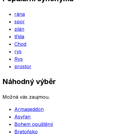
rána
spor
plán
třída
Chod
rys
Rys
prostor
Náhodný výběr
Možná vás zaujmou.
Armageddon
Asyřan
Bohem opuštěný
Bretoňsko