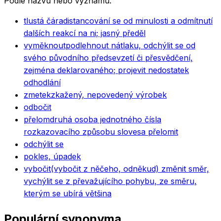
Podle názvu nebo významu.
tlustá čára
distancování se od minulosti a odmítnutí
dalších reakcí na ni; jasný předěl
vyměknout
podlehnout nátlaku, odchýlit se od
svého původního předsevzetí či přesvědčení,
zejména deklarovaného; projevit nedostatek
odhodlání
zmetek
zkažený, nepovedený výrobek
odbočit
přelom
druhá osoba jednotného čísla
rozkazovacího způsobu slovesa přelomit
odchýlit se
pokles, úpadek
vybočit
(vybočit z něčeho, odněkud) změnit směr,
vychýlit se z převažujícího pohybu, ze směru,
kterým se ubírá většina
Populární synonyma