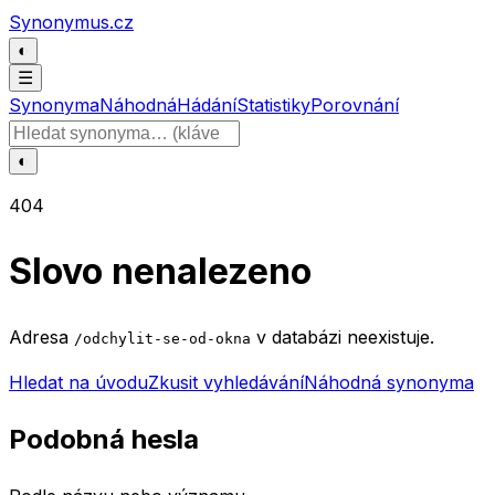
Přeskočit na obsah
Synonymus.cz
◐
☰
Synonyma
Náhodná
Hádání
Statistiky
Porovnání
Hledat slovo
◐
404
Slovo nenalezeno
Adresa
v databázi neexistuje.
/odchylit-se-od-okna
Hledat na úvodu
Zkusit vyhledávání
Náhodná synonyma
Podobná hesla