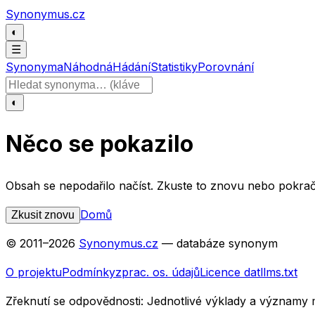
Přeskočit na obsah
Synonymus.cz
◐
☰
Synonyma
Náhodná
Hádání
Statistiky
Porovnání
Hledat slovo
◐
Něco se pokazilo
Obsah se nepodařilo načíst. Zkuste to znovu nebo pokrač
Domů
Zkusit znovu
© 2011–
2026
Synonymus.cz
— databáze synonym
O projektu
Podmínky
zprac. os. údajů
Licence dat
llms.txt
Zřeknutí se odpovědnosti:
Jednotlivé výklady a významy 