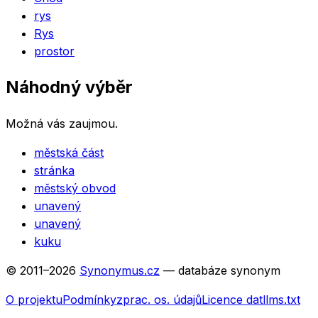
rys
Rys
prostor
Náhodný výběr
Možná vás zaujmou.
městská část
stránka
městský obvod
unavený
unavený
kuku
© 2011–
2026
Synonymus.cz
— databáze synonym
O projektu
Podmínky
zprac. os. údajů
Licence dat
llms.txt