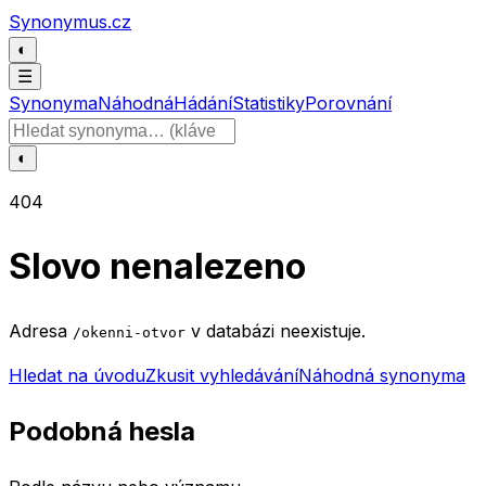
Přeskočit na obsah
Synonymus.cz
◐
☰
Synonyma
Náhodná
Hádání
Statistiky
Porovnání
Hledat slovo
◐
404
Slovo nenalezeno
Adresa
v databázi neexistuje.
/okenni-otvor
Hledat na úvodu
Zkusit vyhledávání
Náhodná synonyma
Podobná hesla