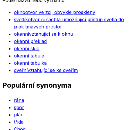
Podle názvu nebo významu.
okno
otvor ve zdi, obvykle prosklený
světlík
otvor či šachta umožňující přístup světla do
jinak tmavých prostor
okenní
vztahující se k oknu
okenní překlad
okenní sklo
okenní tabule
okenní tabulka
dveřní
vztahující se ke dveřím
Populární synonyma
rána
spor
plán
třída
Chod