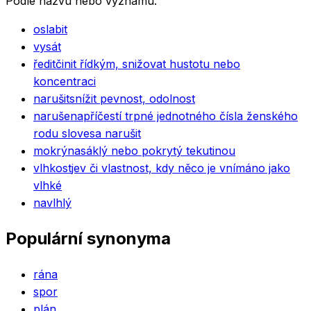
Podle názvu nebo významu.
oslabit
vysát
ředit
činit řídkým, snižovat hustotu nebo
koncentraci
narušit
snížit pevnost, odolnost
narušena
příčestí trpné jednotného čísla ženského
rodu slovesa narušit
mokrý
nasáklý nebo pokrytý tekutinou
vlhkost
jev či vlastnost, kdy něco je vnímáno jako
vlhké
navlhlý
Populární synonyma
rána
spor
plán