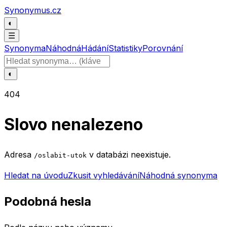
Přeskočit na obsah
Synonymus.cz
◐
☰
Synonyma
Náhodná
Hádání
Statistiky
Porovnání
Hledat slovo
◐
404
Slovo nenalezeno
Adresa
v databázi neexistuje.
/oslabit-utok
Hledat na úvodu
Zkusit vyhledávání
Náhodná synonyma
Podobná hesla