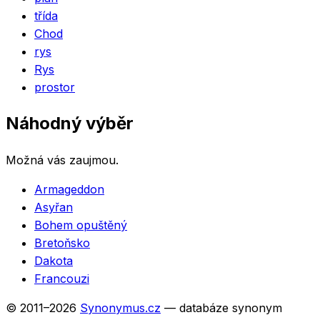
třída
Chod
rys
Rys
prostor
Náhodný výběr
Možná vás zaujmou.
Armageddon
Asyřan
Bohem opuštěný
Bretoňsko
Dakota
Francouzi
© 2011–
2026
Synonymus.cz
— databáze synonym