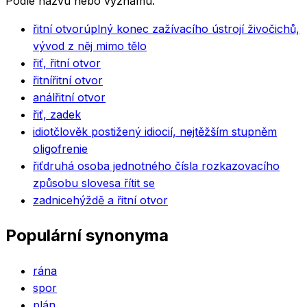
Podle názvu nebo významu.
řitní otvor
úplný konec zažívacího ústrojí živočichů,
vývod z něj mimo tělo
řiť, řitní otvor
řitní
řitní otvor
anál
řitní otvor
řiť, zadek
idiot
člověk postižený idiocií, nejtěžším stupněm
oligofrenie
řiť
druhá osoba jednotného čísla rozkazovacího
způsobu slovesa řítit se
zadnice
hýždě a řitní otvor
Populární synonyma
rána
spor
plán