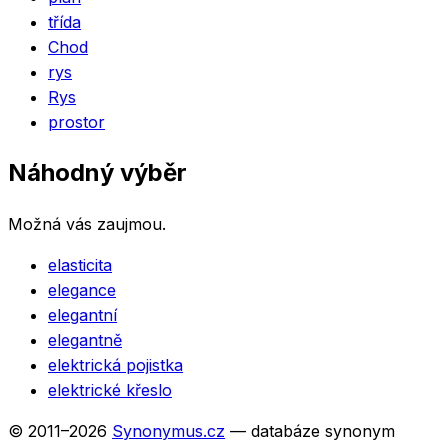
třída
Chod
rys
Rys
prostor
Náhodný výběr
Možná vás zaujmou.
elasticita
elegance
elegantní
elegantně
elektrická pojistka
elektrické křeslo
© 2011–
2026
Synonymus.cz
— databáze synonym