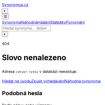
Přeskočit na obsah
Synonymus.cz
◐
☰
Synonyma
Náhodná
Hádání
Statistiky
Porovnání
Hledat slovo
◐
404
Slovo nenalezeno
Adresa
v databázi neexistuje.
/otvor-ritni
Hledat na úvodu
Zkusit vyhledávání
Náhodná synonyma
Podobná hesla