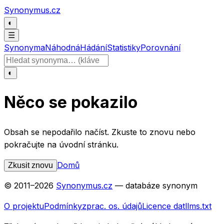
Přeskočit na obsah
Synonymus.cz
◐
☰
Synonyma
Náhodná
Hádání
Statistiky
Porovnání
Hledat slovo
◐
Něco se pokazilo
Obsah se nepodařilo načíst. Zkuste to znovu nebo
pokračujte na úvodní stránku.
Domů
Zkusit znovu
© 2011–
2026
Synonymus.cz
— databáze synonym
O projektu
Podmínky
zprac. os. údajů
Licence dat
llms.txt