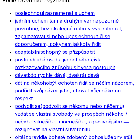
Podle názvu nebo významu.
poslechnout
zaznamenat sluchem
jedním uchem tam a druhým ven
nepozorně,
povrchně, bez skutečné ochoty vyslechnout,
zapamatovat si nebo uposlechnout či se
doporučením, pokynem jakkoliv řídit
adaptabilní
schopný se přizpůsobit
postup
druhá osoba jednotného čísla
rozkazovacího způsobu slovesa postoupit
dávat
kdo rychle dává, dvakrát dává
dát na někoho
být ochoten řídit se něčím názorem,
podřídit svůj názor jeho, chovat vůči někomu
respekt
podvolit se
(podvolit se někomu nebo něčemu)
vzdát se vlastní svobody ve prospěch někoho /
něčeho silnějšího, mocnějšího, agresivnějšího ―
rezignovat na vlastní suverenitu
oltář
zpravidla bohatě zdobený bohoslužebný stůl