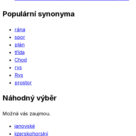
Populární synonyma
rána
spor
plán
třída
Chod
rys
Rys
prostor
Náhodný výběr
Možná vás zaujmou.
janovské
jizerskohorský