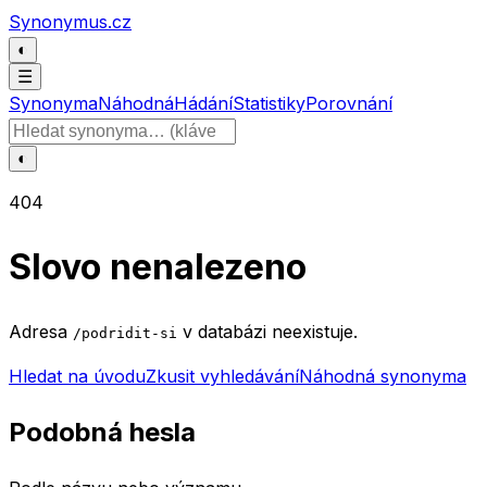
Přeskočit na obsah
Synonymus.cz
◐
☰
Synonyma
Náhodná
Hádání
Statistiky
Porovnání
Hledat slovo
◐
404
Slovo nenalezeno
Adresa
v databázi neexistuje.
/podridit-si
Hledat na úvodu
Zkusit vyhledávání
Náhodná synonyma
Podobná hesla