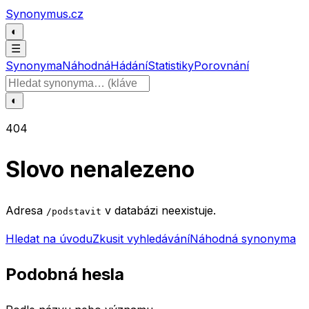
Přeskočit na obsah
Synonymus.cz
◐
☰
Synonyma
Náhodná
Hádání
Statistiky
Porovnání
Hledat slovo
◐
404
Slovo nenalezeno
Adresa
v databázi neexistuje.
/podstavit
Hledat na úvodu
Zkusit vyhledávání
Náhodná synonyma
Podobná hesla