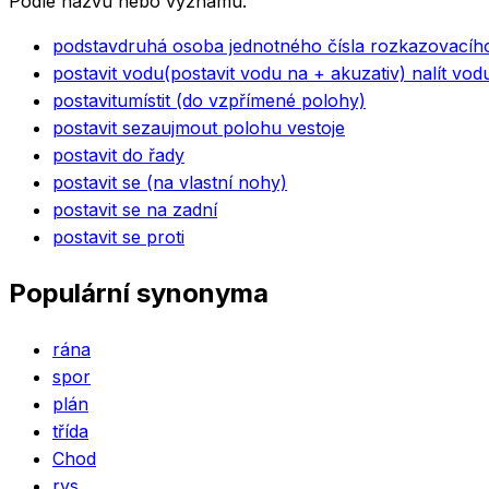
Podle názvu nebo významu.
podstav
druhá osoba jednotného čísla rozkazovacíh
postavit vodu
(postavit vodu na + akuzativ) nalít vod
postavit
umístit (do vzpřímené polohy)
postavit se
zaujmout polohu vestoje
postavit do řady
postavit se (na vlastní nohy)
postavit se na zadní
postavit se proti
Populární synonyma
rána
spor
plán
třída
Chod
rys