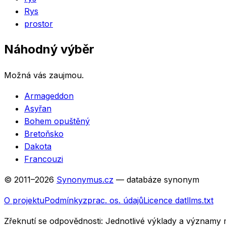
Rys
prostor
Náhodný výběr
Možná vás zaujmou.
Armageddon
Asyřan
Bohem opuštěný
Bretoňsko
Dakota
Francouzi
© 2011–
2026
Synonymus.cz
— databáze synonym
O projektu
Podmínky
zprac. os. údajů
Licence dat
llms.txt
Zřeknutí se odpovědnosti:
Jednotlivé výklady a významy 