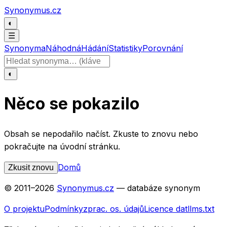
Přeskočit na obsah
Synonymus.cz
◐
☰
Synonyma
Náhodná
Hádání
Statistiky
Porovnání
Hledat slovo
◐
Něco se pokazilo
Obsah se nepodařilo načíst. Zkuste to znovu nebo
pokračujte na úvodní stránku.
Domů
Zkusit znovu
© 2011–
2026
Synonymus.cz
— databáze synonym
O projektu
Podmínky
zprac. os. údajů
Licence dat
llms.txt