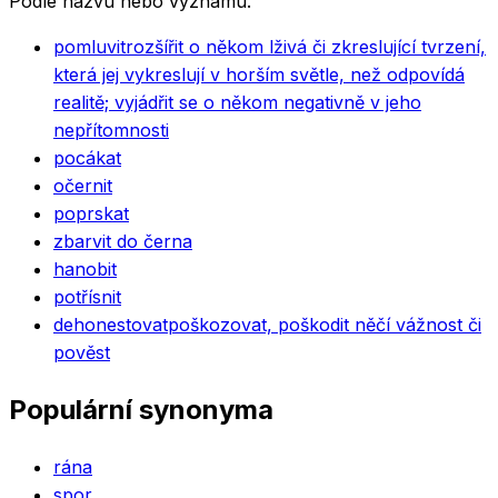
Podle názvu nebo významu.
pomluvit
rozšířit o někom lživá či zkreslující tvrzení,
která jej vykreslují v horším světle, než odpovídá
realitě; vyjádřit se o někom negativně v jeho
nepřítomnosti
pocákat
očernit
poprskat
zbarvit do černa
hanobit
potřísnit
dehonestovat
poškozovat, poškodit něčí vážnost či
pověst
Populární synonyma
rána
spor