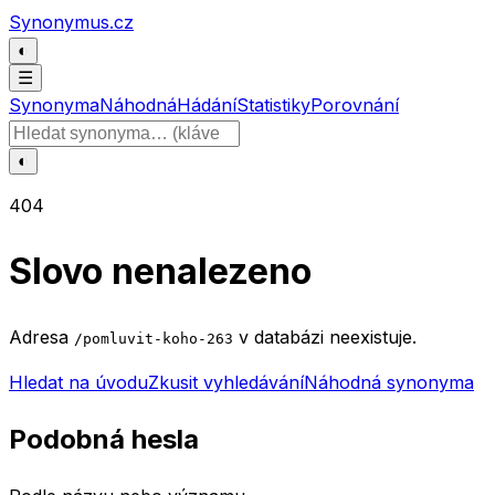
Přeskočit na obsah
Synonymus.cz
◐
☰
Synonyma
Náhodná
Hádání
Statistiky
Porovnání
Hledat slovo
◐
404
Slovo nenalezeno
Adresa
v databázi neexistuje.
/pomluvit-koho-263
Hledat na úvodu
Zkusit vyhledávání
Náhodná synonyma
Podobná hesla