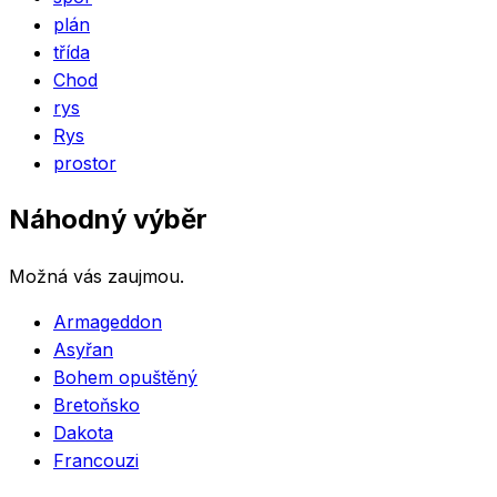
plán
třída
Chod
rys
Rys
prostor
Náhodný výběr
Možná vás zaujmou.
Armageddon
Asyřan
Bohem opuštěný
Bretoňsko
Dakota
Francouzi