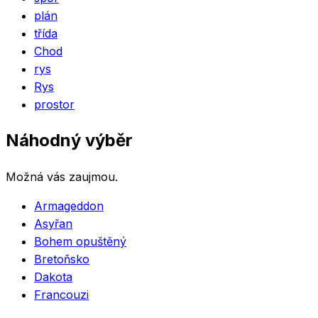
plán
třída
Chod
rys
Rys
prostor
Náhodný výběr
Možná vás zaujmou.
Armageddon
Asyřan
Bohem opuštěný
Bretoňsko
Dakota
Francouzi