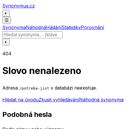
Přeskočit na obsah
Synonymus.cz
◐
☰
Synonyma
Náhodná
Hádání
Statistiky
Porovnání
Hledat slovo
◐
404
Slovo nenalezeno
Adresa
v databázi neexistuje.
/potreba-jist
Hledat na úvodu
Zkusit vyhledávání
Náhodná synonyma
Podobná hesla