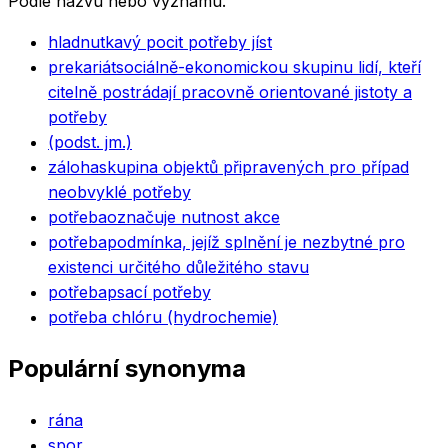
Podle názvu nebo významu.
hlad
nutkavý pocit potřeby jíst
prekariát
sociálně-ekonomickou skupinu lidí, kteří
citelně postrádají pracovně orientované jistoty a
potřeby
(podst. jm.)
záloha
skupina objektů připravených pro případ
neobvyklé potřeby
potřeba
označuje nutnost akce
potřeba
podmínka, jejíž splnění je nezbytné pro
existenci určitého důležitého stavu
potřeba
psací potřeby
potřeba chlóru (hydrochemie)
Populární synonyma
rána
spor