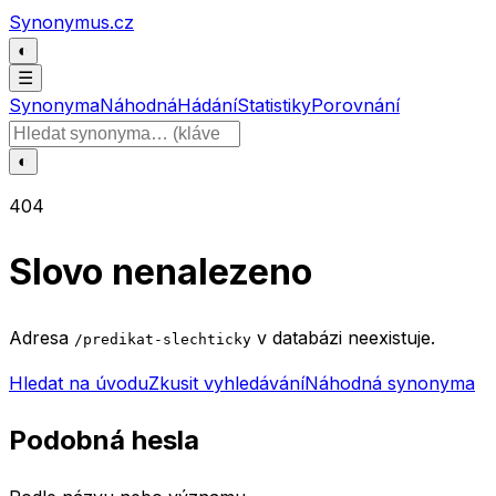
Přeskočit na obsah
Synonymus.cz
◐
☰
Synonyma
Náhodná
Hádání
Statistiky
Porovnání
Hledat slovo
◐
404
Slovo nenalezeno
Adresa
v databázi neexistuje.
/predikat-slechticky
Hledat na úvodu
Zkusit vyhledávání
Náhodná synonyma
Podobná hesla