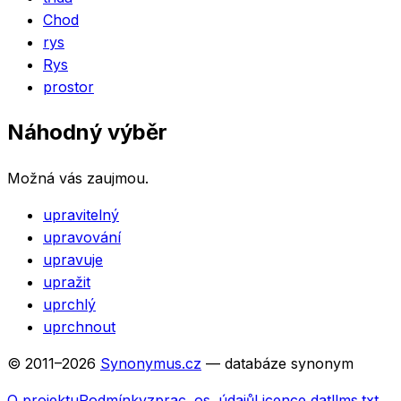
Chod
rys
Rys
prostor
Náhodný výběr
Možná vás zaujmou.
upravitelný
upravování
upravuje
upražit
uprchlý
uprchnout
© 2011–
2026
Synonymus.cz
— databáze synonym
O projektu
Podmínky
zprac. os. údajů
Licence dat
llms.txt