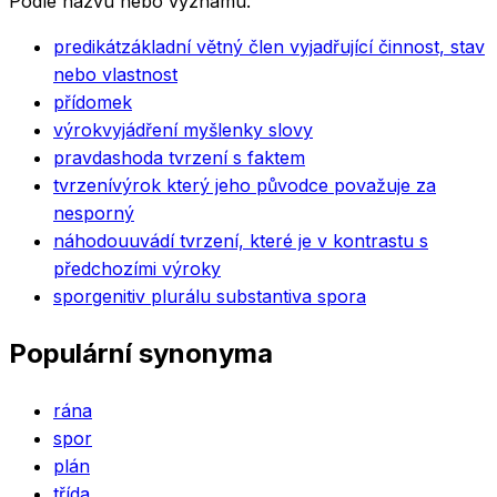
Podle názvu nebo významu.
predikát
základní větný člen vyjadřující činnost, stav
nebo vlastnost
přídomek
výrok
vyjádření myšlenky slovy
pravda
shoda tvrzení s faktem
tvrzení
výrok který jeho původce považuje za
nesporný
náhodou
uvádí tvrzení, které je v kontrastu s
předchozími výroky
spor
genitiv plurálu substantiva spora
Populární synonyma
rána
spor
plán
třída