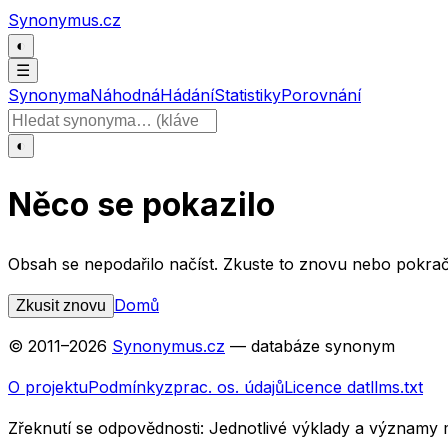
Přeskočit na obsah
Synonymus.cz
◐
☰
Synonyma
Náhodná
Hádání
Statistiky
Porovnání
Hledat slovo
◐
Něco se pokazilo
Obsah se nepodařilo načíst. Zkuste to znovu nebo pokrač
Domů
Zkusit znovu
© 2011–
2026
Synonymus.cz
— databáze synonym
O projektu
Podmínky
zprac. os. údajů
Licence dat
llms.txt
Zřeknutí se odpovědnosti:
Jednotlivé výklady a významy 