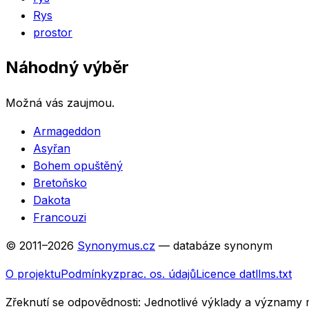
Rys
prostor
Náhodný výběr
Možná vás zaujmou.
Armageddon
Asyřan
Bohem opuštěný
Bretoňsko
Dakota
Francouzi
© 2011–
2026
Synonymus.cz
— databáze synonym
O projektu
Podmínky
zprac. os. údajů
Licence dat
llms.txt
Zřeknutí se odpovědnosti:
Jednotlivé výklady a významy 