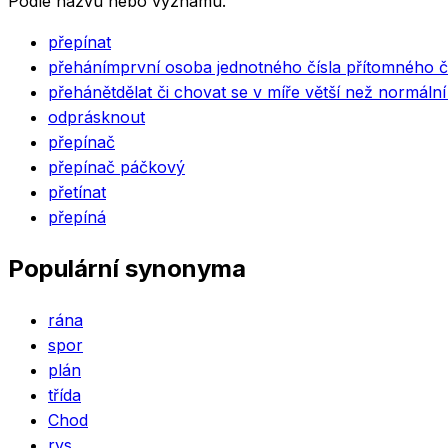
Podle názvu nebo významu.
přepínat
přeháním
první osoba jednotného čísla přítomného
přehánět
dělat či chovat se v míře větší než normál
odprásknout
přepínač
přepínač páčkový
přetínat
přepíná
Populární synonyma
rána
spor
plán
třída
Chod
rys