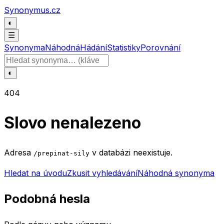
Přeskočit na obsah
Synonymus.cz
◐
☰
Synonyma
Náhodná
Hádání
Statistiky
Porovnání
Hledat slovo
◐
404
Slovo nenalezeno
Adresa
v databázi neexistuje.
/prepinat-sily
Hledat na úvodu
Zkusit vyhledávání
Náhodná synonyma
Podobná hesla