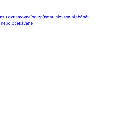
 času oznamovacího způsobu slovesa přehánět
ní nebo očekávané