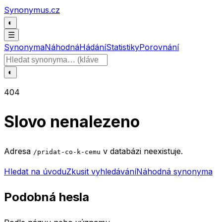
Přeskočit na obsah
Synonymus.cz
◐
☰
Synonyma
Náhodná
Hádání
Statistiky
Porovnání
Hledat slovo
◐
404
Slovo nenalezeno
Adresa
v databázi neexistuje.
/pridat-co-k-cemu
Hledat na úvodu
Zkusit vyhledávání
Náhodná synonyma
Podobná hesla