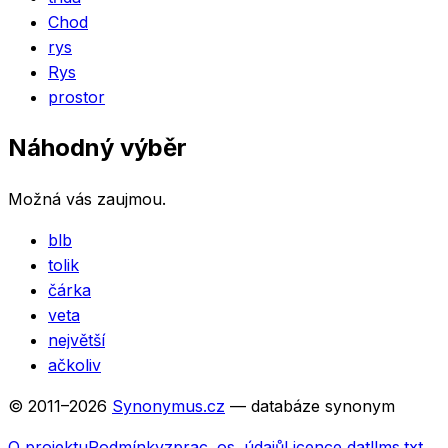
Chod
rys
Rys
prostor
Náhodný výběr
Možná vás zaujmou.
blb
tolik
čárka
veta
největší
ačkoliv
© 2011–
2026
Synonymus.cz
— databáze synonym
O projektu
Podmínky
zprac. os. údajů
Licence dat
llms.txt