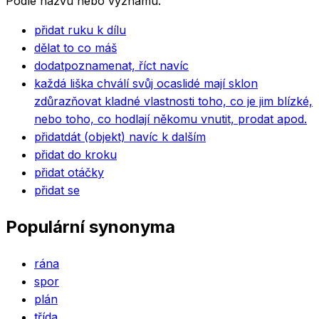
Podle názvu nebo významu.
přidat ruku k dílu
dělat to co máš
dodat
poznamenat, říct navíc
každá liška chválí svůj ocas
lidé mají sklon
zdůrazňovat kladné vlastnosti toho, co je jim blízké,
nebo toho, co hodlají někomu vnutit, prodat apod.
přidat
dát (objekt) navíc k dalším
přidat do kroku
přidat otáčky
přidat se
Populární synonyma
rána
spor
plán
třída