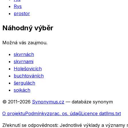
Rys
prostor
Náhodný výběr
Možná vás zaujmou.
skvrnách
skvrnami
Holešovicích
buchtováních
šergulách
sojkách
© 2011–
2026
Synonymus.cz
— databáze synonym
O projektu
Podmínky
zprac. os. údajů
Licence dat
llms.txt
Zřeknutí se odpovědnosti:
Jednotlivé výklady a významy 