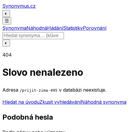
Přeskočit na obsah
Synonymus.cz
◐
☰
Synonyma
Náhodná
Hádání
Statistiky
Porovnání
Hledat slovo
◐
404
Slovo nenalezeno
Adresa
v databázi neexistuje.
/prijit-zima-495
Hledat na úvodu
Zkusit vyhledávání
Náhodná synonyma
Podobná hesla