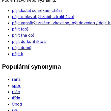
Podle názvu nebo významu.
přijít
dostat se někam chůzí
přijít o hlavu
být zabit, ztratit život
přijít vepsí
být zničen, zkazit se, být doveden / dojí
přijít (do)
přijít (na co)
přijít do konfliktu s
přijít domů
přijít k
Populární synonyma
rána
spor
plán
třída
Chod
rys