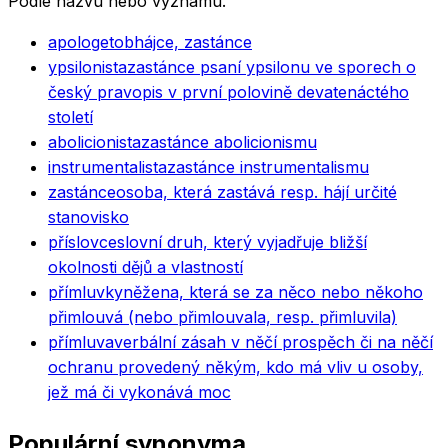
Podle názvu nebo významu.
apologet
obhájce, zastánce
ypsilonista
zastánce psaní ypsilonu ve sporech o
český pravopis v první polovině devatenáctého
století
abolicionista
zastánce abolicionismu
instrumentalista
zastánce instrumentalismu
zastánce
osoba, která zastává resp. hájí určité
stanovisko
příslovce
slovní druh, který vyjadřuje bližší
okolnosti dějů a vlastností
přímluvkyně
žena, která se za něco nebo někoho
přimlouvá (nebo přimlouvala, resp. přimluvila)
přímluva
verbální zásah v něčí prospěch či na něčí
ochranu provedený někým, kdo má vliv u osoby,
jež má či vykonává moc
Populární synonyma