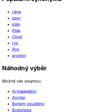
rána
spor
plán
třída
Chod
rys
Rys
prostor
Náhodný výběr
Možná vás zaujmou.
Armageddon
Asyřan
Bohem opuštěný
Bretoňsko