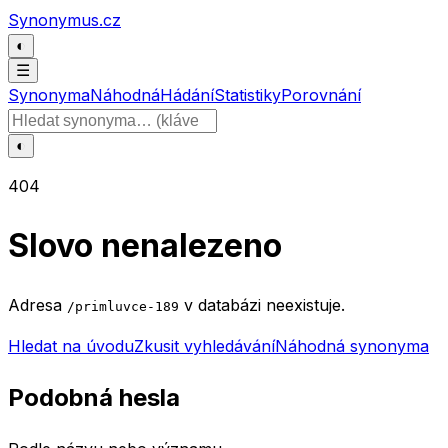
Přeskočit na obsah
Synonymus.cz
◐
☰
Synonyma
Náhodná
Hádání
Statistiky
Porovnání
Hledat slovo
◐
404
Slovo nenalezeno
Adresa
v databázi neexistuje.
/primluvce-189
Hledat na úvodu
Zkusit vyhledávání
Náhodná synonyma
Podobná hesla