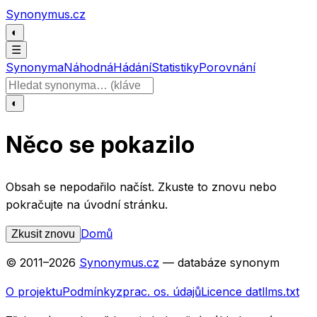
Přeskočit na obsah
Synonymus.cz
◐
☰
Synonyma
Náhodná
Hádání
Statistiky
Porovnání
Hledat slovo
◐
Něco se pokazilo
Obsah se nepodařilo načíst. Zkuste to znovu nebo
pokračujte na úvodní stránku.
Domů
Zkusit znovu
© 2011–
2026
Synonymus.cz
— databáze synonym
O projektu
Podmínky
zprac. os. údajů
Licence dat
llms.txt