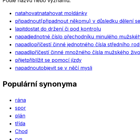
Podle názvu nebo významu.
natahovat
natahovat moldánky
připadnout
(připadnout někomu) v důsledku dělení se 
lapit
dostat do držení či pod kontrolu
napad
jednotné číslo přechodníku minulého mužské
napadlo
příčestí činné jednotného čísla středního r
napadli
příčestí činné množného čísla mužského živ
přijet
přiblížit se pomocí jízdy
napadnout
objevit se v něčí mysli
Populární synonyma
rána
spor
plán
třída
Chod
rys