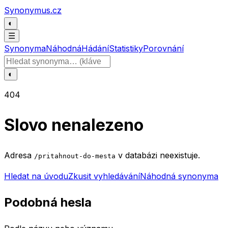
Přeskočit na obsah
Synonymus.cz
◐
☰
Synonyma
Náhodná
Hádání
Statistiky
Porovnání
Hledat slovo
◐
404
Slovo nenalezeno
Adresa
v databázi neexistuje.
/pritahnout-do-mesta
Hledat na úvodu
Zkusit vyhledávání
Náhodná synonyma
Podobná hesla