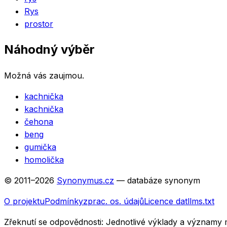
Rys
prostor
Náhodný výběr
Možná vás zaujmou.
kachnička
kachnička
čehona
beng
gumička
homolička
© 2011–
2026
Synonymus.cz
— databáze synonym
O projektu
Podmínky
zprac. os. údajů
Licence dat
llms.txt
Zřeknutí se odpovědnosti:
Jednotlivé výklady a významy 