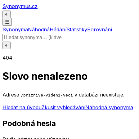
Přeskočit na obsah
Synonymus.cz
◐
☰
Synonyma
Náhodná
Hádání
Statistiky
Porovnání
Hledat slovo
◐
404
Slovo nenalezeno
Adresa
v databázi neexistuje.
/priznive-videni-veci
Hledat na úvodu
Zkusit vyhledávání
Náhodná synonyma
Podobná hesla