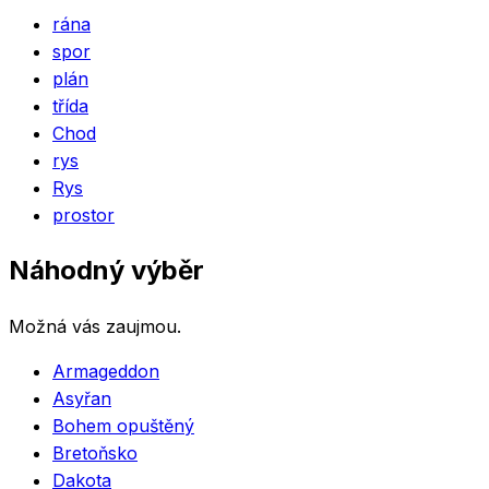
rána
spor
plán
třída
Chod
rys
Rys
prostor
Náhodný výběr
Možná vás zaujmou.
Armageddon
Asyřan
Bohem opuštěný
Bretoňsko
Dakota