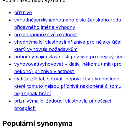
Podle názvu nebo významu.
příznivě
výhodně
genitiv jednotného čísla ženského rodu
přídavného jména výhodný
požehnání
příznivé okolnosti
vhodný
mající vlastnosti příznivé pro nějaký účel;
který vyhovuje požadavkům
příhodný
mající vlastnosti příznivé pro nějaký účel
vyhovovat
(vyhovovat + dativ, někomu) mít (pro
někoho) příznivé vlastnosti
vydržet
zůstat, setrvat, nepovolit v okolnostech,
které tomuto nejsou příznivě nakloněné či tomu
nějak jinak brání
příznivý
mající žádoucí vlastnosti, přinášející
prospěch
Populární synonyma