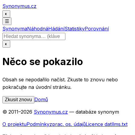
Přeskočit na obsah
Synonymus.cz
◐
☰
Synonyma
Náhodná
Hádání
Statistiky
Porovnání
Hledat slovo
◐
Něco se pokazilo
Obsah se nepodařilo načíst. Zkuste to znovu nebo
pokračujte na úvodní stránku.
Domů
Zkusit znovu
© 2011–
2026
Synonymus.cz
— databáze synonym
O projektu
Podmínky
zprac. os. údajů
Licence dat
llms.txt