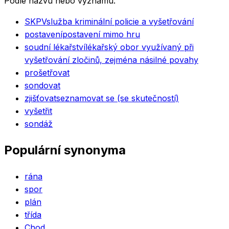
Podle názvu nebo významu.
SKPV
služba kriminální policie a vyšetřování
postavení
postavení mimo hru
soudní lékařství
lékařský obor využívaný při
vyšetřování zločinů, zejména násilné povahy
prošetřovat
sondovat
zjišťovat
seznamovat se (se skutečností)
vyšetřit
sondáž
Populární synonyma
rána
spor
plán
třída
Chod