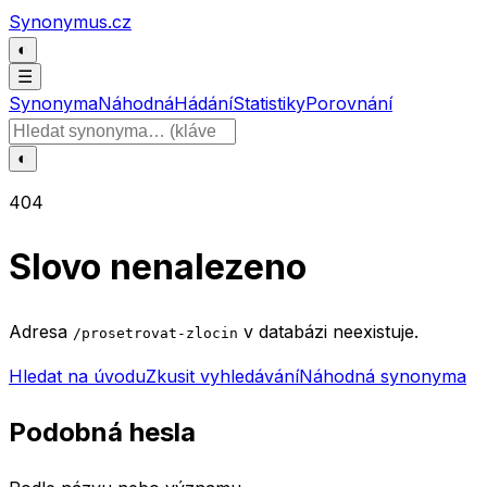
Přeskočit na obsah
Synonymus.cz
◐
☰
Synonyma
Náhodná
Hádání
Statistiky
Porovnání
Hledat slovo
◐
404
Slovo nenalezeno
Adresa
v databázi neexistuje.
/prosetrovat-zlocin
Hledat na úvodu
Zkusit vyhledávání
Náhodná synonyma
Podobná hesla