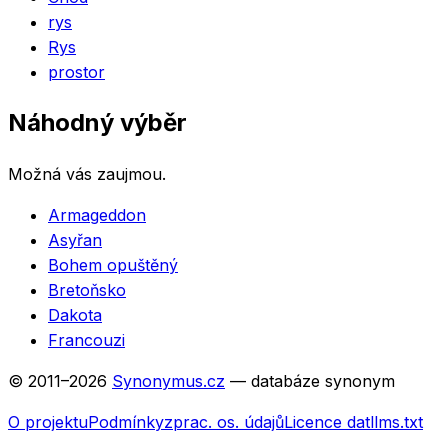
rys
Rys
prostor
Náhodný výběr
Možná vás zaujmou.
Armageddon
Asyřan
Bohem opuštěný
Bretoňsko
Dakota
Francouzi
© 2011–
2026
Synonymus.cz
— databáze synonym
O projektu
Podmínky
zprac. os. údajů
Licence dat
llms.txt