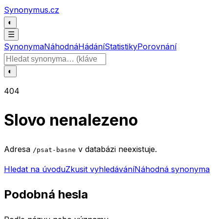
Přeskočit na obsah
Synonymus.cz
◐
☰
Synonyma
Náhodná
Hádání
Statistiky
Porovnání
Hledat slovo
◐
404
Slovo nenalezeno
Adresa
v databázi neexistuje.
/psat-basne
Hledat na úvodu
Zkusit vyhledávání
Náhodná synonyma
Podobná hesla