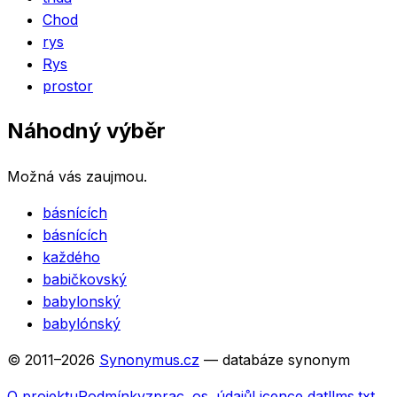
Chod
rys
Rys
prostor
Náhodný výběr
Možná vás zaujmou.
básnících
básnících
každého
babičkovský
babylonský
babylónský
© 2011–
2026
Synonymus.cz
— databáze synonym
O projektu
Podmínky
zprac. os. údajů
Licence dat
llms.txt