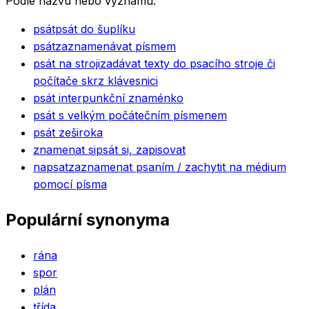
Podle názvu nebo významu.
psát
psát do šuplíku
psát
zaznamenávat písmem
psát na stroji
zadávat texty do psacího stroje či
počítače skrz klávesnici
psát interpunkční znaménko
psát s velkým počátečním písmenem
psát zeširoka
znamenat si
psát si, zapisovat
napsat
zaznamenat psaním / zachytit na médium
pomocí písma
Populární synonyma
rána
spor
plán
třída