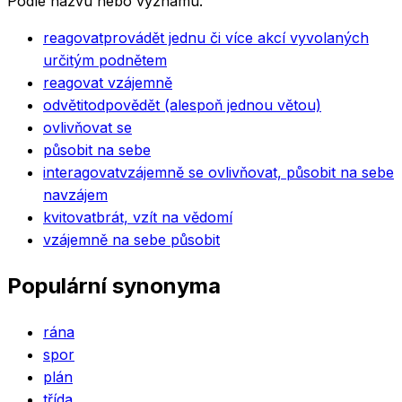
Podle názvu nebo významu.
reagovat
provádět jednu či více akcí vyvolaných
určitým podnětem
reagovat vzájemně
odvětit
odpovědět (alespoň jednou větou)
ovlivňovat se
působit na sebe
interagovat
vzájemně se ovlivňovat, působit na sebe
navzájem
kvitovat
brát, vzít na vědomí
vzájemně na sebe působit
Populární synonyma
rána
spor
plán
třída