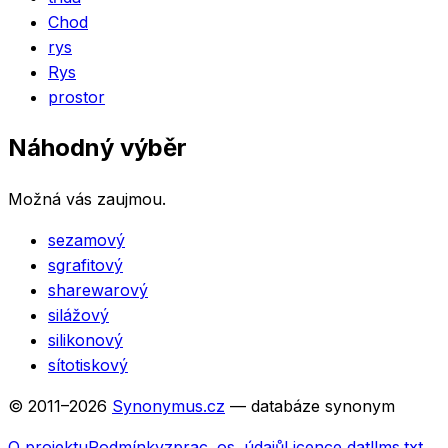
Chod
rys
Rys
prostor
Náhodný výběr
Možná vás zaujmou.
sezamový
sgrafitový
sharewarový
silážový
silikonový
sítotiskový
© 2011–
2026
Synonymus.cz
— databáze synonym
O projektu
Podmínky
zprac. os. údajů
Licence dat
llms.txt