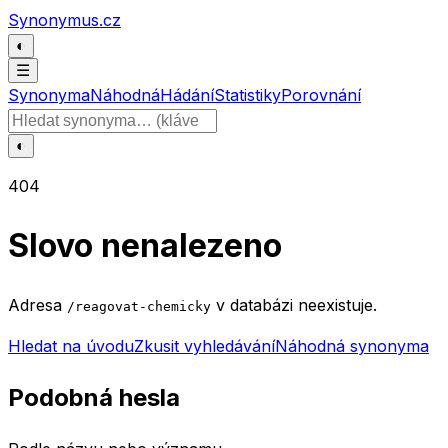
Přeskočit na obsah
Synonymus.cz
◐
☰
Synonyma
Náhodná
Hádání
Statistiky
Porovnání
Hledat slovo
◐
404
Slovo nenalezeno
Adresa
v databázi neexistuje.
/reagovat-chemicky
Hledat na úvodu
Zkusit vyhledávání
Náhodná synonyma
Podobná hesla