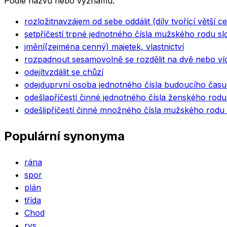
Podle názvu nebo významu.
rozložit
navzájem od sebe oddálit (díly tvořící větší ce
set
příčestí trpné jednotného čísla mužského rodu slo
jmění
(zejména cenný) majetek, vlastnictví
rozpadnout se
samovolně se rozdělit na dvě nebo víc
odejít
vzdálit se chůzí
odejdu
první osoba jednotného čísla budoucího čas
odešla
příčestí činné jednotného čísla ženského rodu 
odešli
příčestí činné množného čísla mužského rodu ž
Populární synonyma
rána
spor
plán
třída
Chod
rys