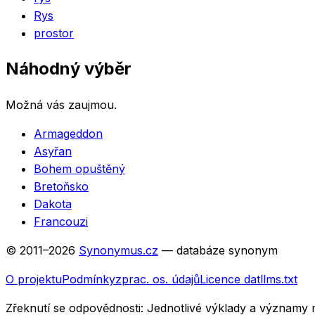
Rys
prostor
Náhodný výběr
Možná vás zaujmou.
Armageddon
Asyřan
Bohem opuštěný
Bretoňsko
Dakota
Francouzi
© 2011–
2026
Synonymus.cz
— databáze synonym
O projektu
Podmínky
zprac. os. údajů
Licence dat
llms.txt
Zřeknutí se odpovědnosti:
Jednotlivé výklady a významy 