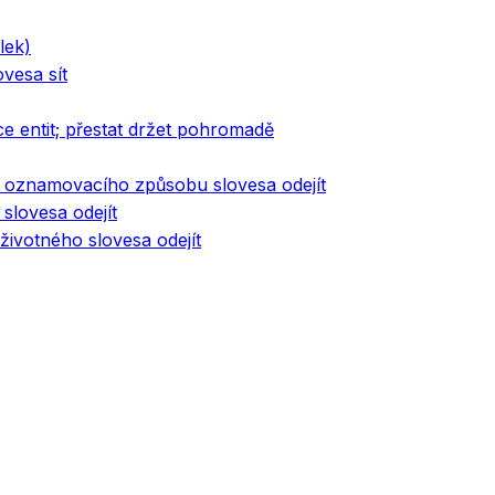
lek)
vesa sít
e entit; přestat držet pohromadě
u oznamovacího způsobu slovesa odejít
slovesa odejít
ivotného slovesa odejít