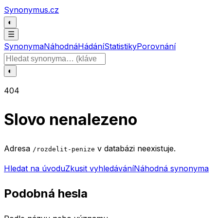
Přeskočit na obsah
Synonymus.cz
◐
☰
Synonyma
Náhodná
Hádání
Statistiky
Porovnání
Hledat slovo
◐
404
Slovo nenalezeno
Adresa
v databázi neexistuje.
/rozdelit-penize
Hledat na úvodu
Zkusit vyhledávání
Náhodná synonyma
Podobná hesla