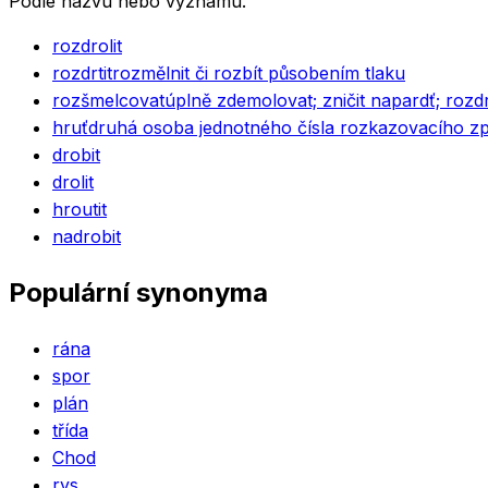
Podle názvu nebo významu.
rozdrolit
rozdrtit
rozmělnit či rozbít působením tlaku
rozšmelcovat
úplně zdemolovat; zničit napardť; rozdr
hruť
druhá osoba jednotného čísla rozkazovacího zp
drobit
drolit
hroutit
nadrobit
Populární synonyma
rána
spor
plán
třída
Chod
rys