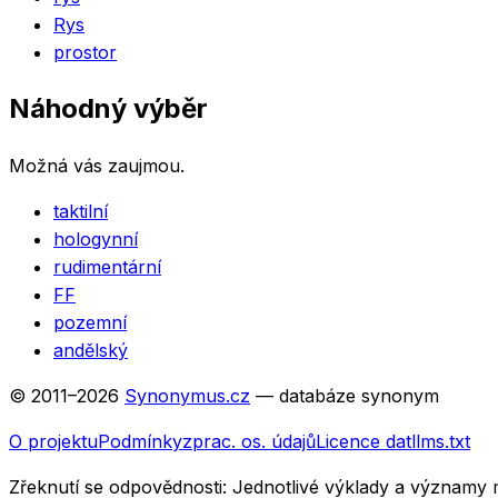
Rys
prostor
Náhodný výběr
Možná vás zaujmou.
taktilní
hologynní
rudimentární
FF
pozemní
andělský
© 2011–
2026
Synonymus.cz
— databáze synonym
O projektu
Podmínky
zprac. os. údajů
Licence dat
llms.txt
Zřeknutí se odpovědnosti:
Jednotlivé výklady a významy 