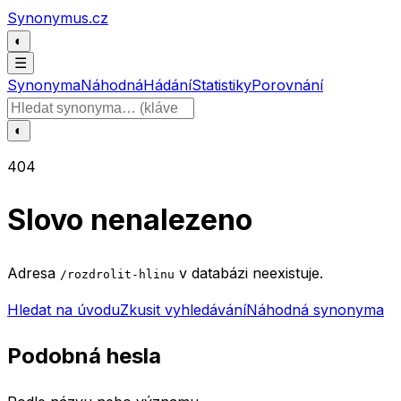
Přeskočit na obsah
Synonymus.cz
◐
☰
Synonyma
Náhodná
Hádání
Statistiky
Porovnání
Hledat slovo
◐
404
Slovo nenalezeno
Adresa
v databázi neexistuje.
/rozdrolit-hlinu
Hledat na úvodu
Zkusit vyhledávání
Náhodná synonyma
Podobná hesla