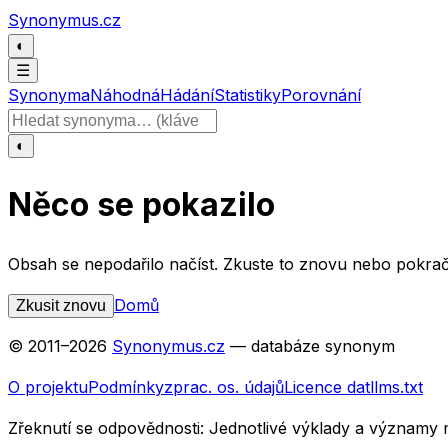
Přeskočit na obsah
Synonymus.cz
◐
☰
Synonyma
Náhodná
Hádání
Statistiky
Porovnání
Hledat slovo
◐
Něco se pokazilo
Obsah se nepodařilo načíst. Zkuste to znovu nebo pokrač
Domů
Zkusit znovu
© 2011–
2026
Synonymus.cz
— databáze synonym
O projektu
Podmínky
zprac. os. údajů
Licence dat
llms.txt
Zřeknutí se odpovědnosti:
Jednotlivé výklady a významy 