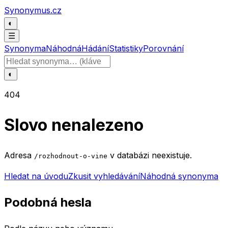
Přeskočit na obsah
Synonymus.cz
◐
☰
Synonyma
Náhodná
Hádání
Statistiky
Porovnání
Hledat slovo
◐
404
Slovo nenalezeno
Adresa
v databázi neexistuje.
/rozhodnout-o-vine
Hledat na úvodu
Zkusit vyhledávání
Náhodná synonyma
Podobná hesla