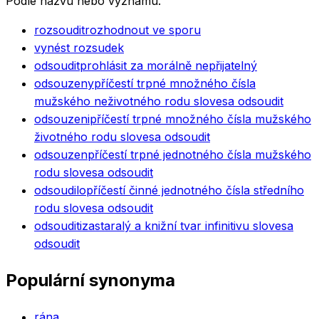
Podle názvu nebo významu.
rozsoudit
rozhodnout ve sporu
vynést rozsudek
odsoudit
prohlásit za morálně nepřijatelný
odsouzeny
příčestí trpné množného čísla
mužského neživotného rodu slovesa odsoudit
odsouzeni
příčestí trpné množného čísla mužského
životného rodu slovesa odsoudit
odsouzen
příčestí trpné jednotného čísla mužského
rodu slovesa odsoudit
odsoudilo
příčestí činné jednotného čísla středního
rodu slovesa odsoudit
odsouditi
zastaralý a knižní tvar infinitivu slovesa
odsoudit
Populární synonyma
rána