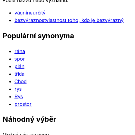
Podle názvu nebo významu.
vágní
neurčitý
bezvýraznost
vlastnost toho, kdo je bezvýrazný
Populární synonyma
rána
spor
plán
třída
Chod
rys
Rys
prostor
Náhodný výběr
Možná vás zaujmou.