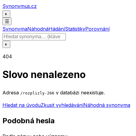
Přeskočit na obsah
Synonymus.cz
◐
☰
Synonyma
Náhodná
Hádání
Statistiky
Porovnání
Hledat slovo
◐
404
Slovo nenalezeno
Adresa
v databázi neexistuje.
/rozplizly-266
Hledat na úvodu
Zkusit vyhledávání
Náhodná synonyma
Podobná hesla