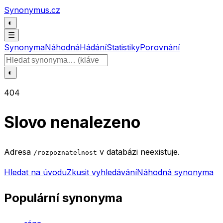
Přeskočit na obsah
Synonymus.cz
◐
☰
Synonyma
Náhodná
Hádání
Statistiky
Porovnání
Hledat slovo
◐
404
Slovo nenalezeno
Adresa
v databázi neexistuje.
/rozpoznatelnost
Hledat na úvodu
Zkusit vyhledávání
Náhodná synonyma
Populární synonyma