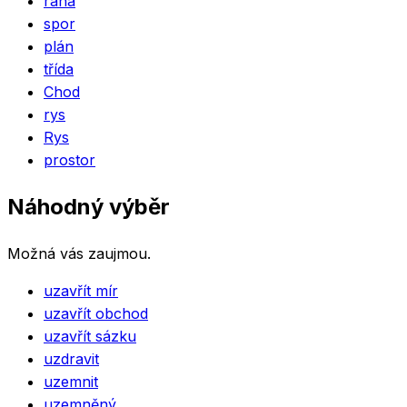
rána
spor
plán
třída
Chod
rys
Rys
prostor
Náhodný výběr
Možná vás zaujmou.
uzavřít mír
uzavřít obchod
uzavřít sázku
uzdravit
uzemnit
uzemněný