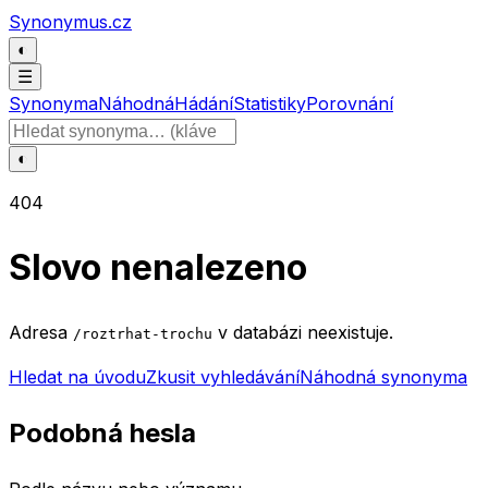
Přeskočit na obsah
Synonymus.cz
◐
☰
Synonyma
Náhodná
Hádání
Statistiky
Porovnání
Hledat slovo
◐
404
Slovo nenalezeno
Adresa
v databázi neexistuje.
/roztrhat-trochu
Hledat na úvodu
Zkusit vyhledávání
Náhodná synonyma
Podobná hesla