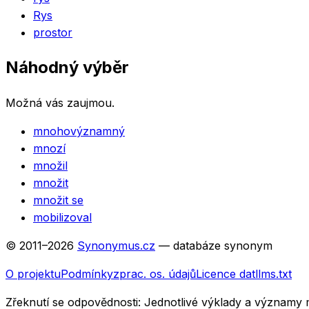
Rys
prostor
Náhodný výběr
Možná vás zaujmou.
mnohovýznamný
mnozí
množil
množit
množit se
mobilizoval
© 2011–
2026
Synonymus.cz
— databáze synonym
O projektu
Podmínky
zprac. os. údajů
Licence dat
llms.txt
Zřeknutí se odpovědnosti:
Jednotlivé výklady a významy 