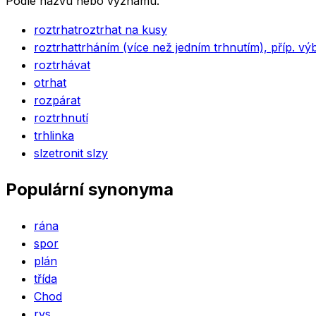
Podle názvu nebo významu.
roztrhat
roztrhat na kusy
roztrhat
trháním (více než jedním trhnutím), příp. výb
roztrhávat
otrhat
rozpárat
roztrhnutí
trhlinka
slzet
ronit slzy
Populární synonyma
rána
spor
plán
třída
Chod
rys