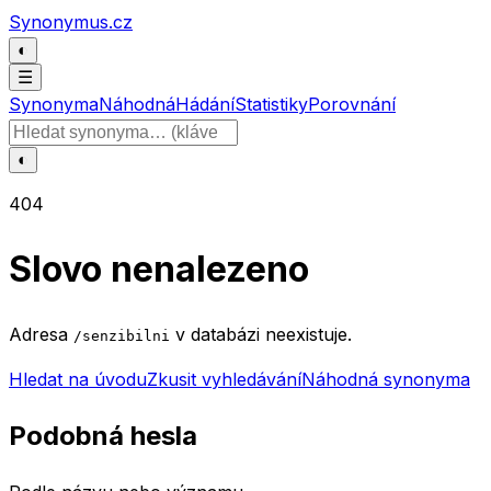
Přeskočit na obsah
Synonymus.cz
◐
☰
Synonyma
Náhodná
Hádání
Statistiky
Porovnání
Hledat slovo
◐
404
Slovo nenalezeno
Adresa
v databázi neexistuje.
/senzibilni
Hledat na úvodu
Zkusit vyhledávání
Náhodná synonyma
Podobná hesla