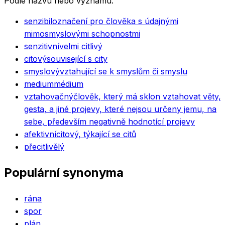
Podle názvu nebo významu.
senzibil
označení pro člověka s údajnými
mimosmyslovými schopnostmi
senzitivní
velmi citlivý
citový
související s city
smyslový
vztahující se k smyslům či smyslu
medium
médium
vztahovačný
člověk, který má sklon vztahovat věty,
gesta, a jiné projevy, které nejsou určeny jemu, na
sebe, především negativně hodnotící projevy
afektivní
citový, týkající se citů
přecitlivělý
Populární synonyma
rána
spor
plán