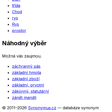
třída
Chod
rys
Rys
prostor
Náhodný výběr
Možná vás zaujmou.
záchranný pás
základní hmota
základní zboží
základní, prvotní
zákonný, statutární
zánět mandlí
© 2011–
2026
Synonymus.cz
— databáze synonym