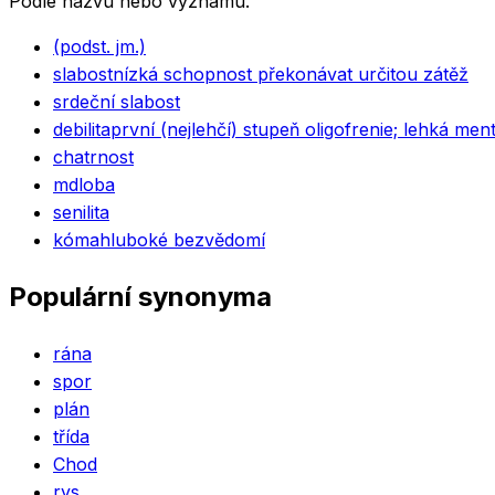
Podle názvu nebo významu.
(podst. jm.)
slabost
nízká schopnost překonávat určitou zátěž
srdeční slabost
debilita
první (nejlehčí) stupeň oligofrenie; lehká men
chatrnost
mdloba
senilita
kóma
hluboké bezvědomí
Populární synonyma
rána
spor
plán
třída
Chod
rys