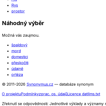
Rys
prostor
Náhodný výběr
Možná vás zaujmou.
špaldový
mord
domestici
přeskočiti
údajně
ortéza
© 2011–
2026
Synonymus.cz
— databáze synonym
O projektu
Podmínky
zprac. os. údajů
Licence dat
llms.txt
Zřeknutí se odpovědnosti:
Jednotlivé výklady a významy 