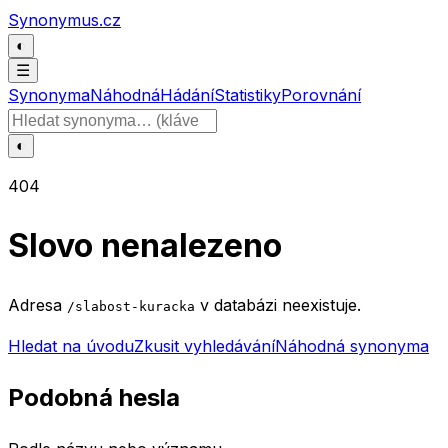
Přeskočit na obsah
Synonymus.cz
◐
☰
Synonyma
Náhodná
Hádání
Statistiky
Porovnání
Hledat slovo
◐
404
Slovo nenalezeno
Adresa
v databázi neexistuje.
/slabost-kuracka
Hledat na úvodu
Zkusit vyhledávání
Náhodná synonyma
Podobná hesla