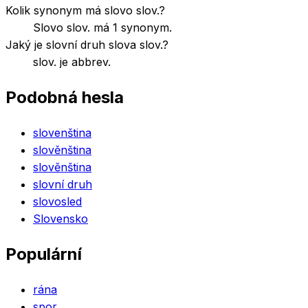
Kolik synonym má slovo slov.?
Slovo slov. má 1 synonym.
Jaký je slovní druh slova slov.?
slov. je abbrev.
Podobná hesla
slovenština
slověnština
slověnština
slovní druh
slovosled
Slovensko
Populární
rána
spor