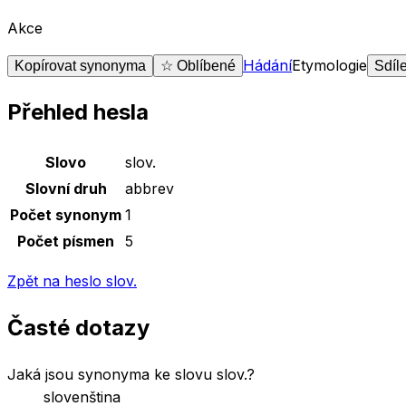
Akce
Hádání
Etymologie
Kopírovat synonyma
☆ Oblíbené
Sdíl
Přehled hesla
Základní údaje o slově
slov.
Slovo
slov.
Slovní druh
abbrev
Počet synonym
1
Počet písmen
5
Zpět na heslo
slov.
Časté dotazy
Jaká jsou synonyma ke slovu slov.?
slovenština