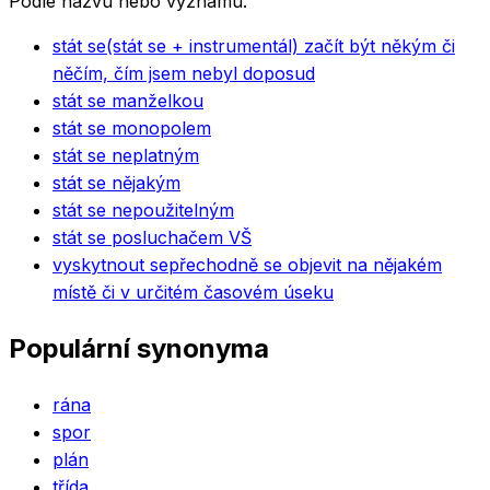
Podle názvu nebo významu.
stát se
(stát se + instrumentál) začít být někým či
něčím, čím jsem nebyl doposud
stát se manželkou
stát se monopolem
stát se neplatným
stát se nějakým
stát se nepoužitelným
stát se posluchačem VŠ
vyskytnout se
přechodně se objevit na nějakém
místě či v určitém časovém úseku
Populární synonyma
rána
spor
plán
třída