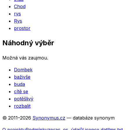
Chod
rys
Rys
prostor
Náhodný výběr
Možná vás zaujmou.
Dombek
baživše
buda
cítě se
potěšlivý
rozbalit
© 2011–
2026
Synonymus.cz
— databáze synonym
O projektu
Podmínky
zprac. os. údajů
Licence dat
llms.txt