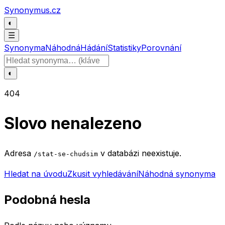
Přeskočit na obsah
Synonymus.cz
◐
☰
Synonyma
Náhodná
Hádání
Statistiky
Porovnání
Hledat slovo
◐
404
Slovo nenalezeno
Adresa
v databázi neexistuje.
/stat-se-chudsim
Hledat na úvodu
Zkusit vyhledávání
Náhodná synonyma
Podobná hesla