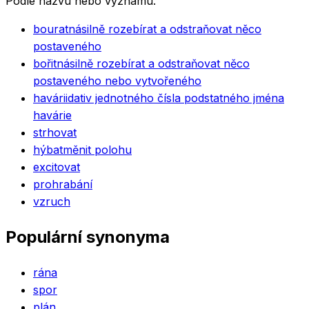
Podle názvu nebo významu.
bourat
násilně rozebírat a odstraňovat něco
postaveného
bořit
násilně rozebírat a odstraňovat něco
postaveného nebo vytvořeného
havárii
dativ jednotného čísla podstatného jména
havárie
strhovat
hýbat
měnit polohu
excitovat
prohrabání
vzruch
Populární synonyma
rána
spor
plán