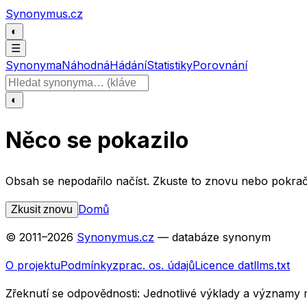
Přeskočit na obsah
Synonymus.cz
◐
☰
Synonyma
Náhodná
Hádání
Statistiky
Porovnání
Hledat slovo
◐
Něco se pokazilo
Obsah se nepodařilo načíst. Zkuste to znovu nebo pokrač
Domů
Zkusit znovu
© 2011–
2026
Synonymus.cz
— databáze synonym
O projektu
Podmínky
zprac. os. údajů
Licence dat
llms.txt
Zřeknutí se odpovědnosti:
Jednotlivé výklady a významy 