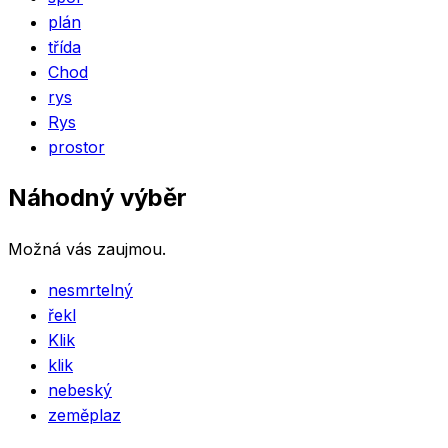
plán
třída
Chod
rys
Rys
prostor
Náhodný výběr
Možná vás zaujmou.
nesmrtelný
řekl
Klik
klik
nebeský
zeměplaz