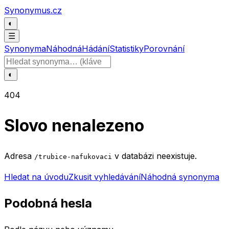
Přeskočit na obsah
Synonymus.cz
◐
☰
Synonyma
Náhodná
Hádání
Statistiky
Porovnání
Hledat slovo
◐
404
Slovo nenalezeno
Adresa
v databázi neexistuje.
/trubice-nafukovaci
Hledat na úvodu
Zkusit vyhledávání
Náhodná synonyma
Podobná hesla