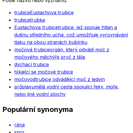
Podle názvu nebo významu.
trubice
Eustachova trubice
trubice
trubka
Eustachova trubice
trubice, jež spojuje hltan a
dutinu středního ucha, což umožňuje vyrovnávání
tlaku na obou stranách bubínku
močová trubice
orgán, který odvádí moč z
močového měchýře pryč z těla
dýchací trubice
týkající se močové trubice
močovod
trubice odvádějící moč z ledvin
průplav
umělá vodní cesta spojující řeky, moře,
nebo jiné vodní plochy
Populární synonyma
rána
spor