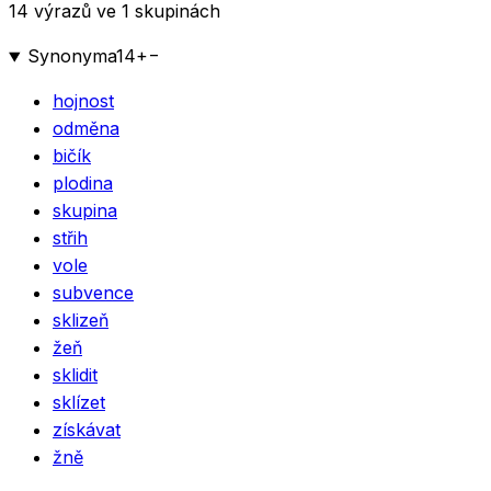
14 výrazů ve 1 skupinách
Synonyma
14
+
−
hojnost
odměna
bičík
plodina
skupina
střih
vole
subvence
sklizeň
žeň
sklidit
sklízet
získávat
žně