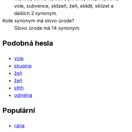
vole, subvence, sklizeň, žeň, sklidit, sklízet a
dalších 2 synonym.
Kolik synonym má slovo úroda?
Slovo úroda má 14 synonym.
Podobná hesla
vole
skupina
žeň
žeň
střih
odměna
Populární
rána