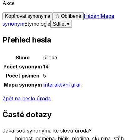
Akce
Hádání
Mapa
Kopírovat synonyma
☆ Oblíbené
synonym
Etymologie
Sdílet
▾
Přehled hesla
Základní údaje o slově
úroda
Slovo
úroda
Počet synonym
14
Počet písmen
5
Mapa synonym
Interaktivní graf
Zpět na heslo
úroda
Časté dotazy
Jaká jsou synonyma ke slovu úroda?
hojnost, odměna, bičík, plodina, skupina, střih,