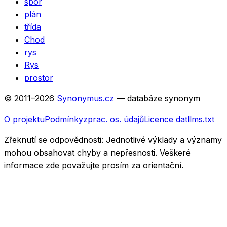
spor
plán
třída
Chod
rys
Rys
prostor
© 2011–
2026
Synonymus.cz
— databáze synonym
O projektu
Podmínky
zprac. os. údajů
Licence dat
llms.txt
Zřeknutí se odpovědnosti:
Jednotlivé výklady a významy
mohou obsahovat chyby a nepřesnosti. Veškeré
informace zde považujte prosím za orientační.