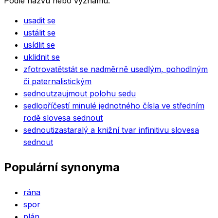
Podle názvu nebo významu.
usadit se
ustálit se
usídlit se
uklidnit se
zfotrovatět
stát se nadměrně usedlým, pohodlným
či paternalistickým
sednout
zaujmout polohu sedu
sedlo
příčestí minulé jednotného čísla ve středním
rodě slovesa sednout
sednouti
zastaralý a knižní tvar infinitivu slovesa
sednout
Populární synonyma
rána
spor
plán