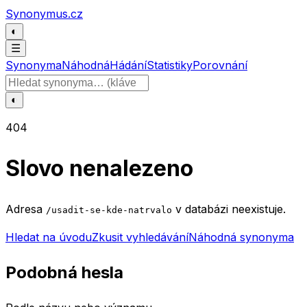
Přeskočit na obsah
Synonymus.cz
◐
☰
Synonyma
Náhodná
Hádání
Statistiky
Porovnání
Hledat slovo
◐
404
Slovo nenalezeno
Adresa
v databázi neexistuje.
/usadit-se-kde-natrvalo
Hledat na úvodu
Zkusit vyhledávání
Náhodná synonyma
Podobná hesla