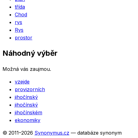
třída
Chod
rys
Rys
prostor
Náhodný výběr
Možná vás zaujmou.
vzejde
provizorních
jihočínský
jihočínský
jihočínském
ekonomiky
© 2011–
2026
Synonymus.cz
— databáze synonym