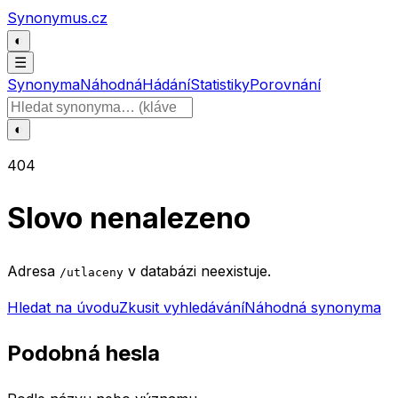
Přeskočit na obsah
Synonymus.cz
◐
☰
Synonyma
Náhodná
Hádání
Statistiky
Porovnání
Hledat slovo
◐
404
Slovo nenalezeno
Adresa
v databázi neexistuje.
/utlaceny
Hledat na úvodu
Zkusit vyhledávání
Náhodná synonyma
Podobná hesla