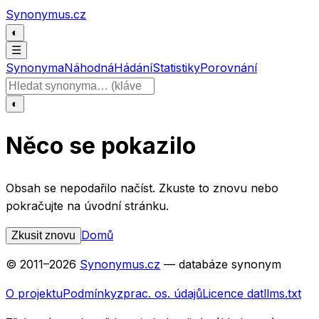
Přeskočit na obsah
Synonymus.cz
◐
☰
Synonyma
Náhodná
Hádání
Statistiky
Porovnání
Hledat slovo
◐
Něco se pokazilo
Obsah se nepodařilo načíst. Zkuste to znovu nebo
pokračujte na úvodní stránku.
Domů
Zkusit znovu
© 2011–
2026
Synonymus.cz
— databáze synonym
O projektu
Podmínky
zprac. os. údajů
Licence dat
llms.txt