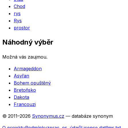
Chod
rys
Rys
prostor
Náhodný výběr
Možná vás zaujmou.
Armageddon
Asyřan
Bohem opuštěný
Bretoňsko
Dakota
Francouzi
© 2011–
2026
Synonymus.cz
— databáze synonym
O projektu
Podmínky
zprac. os. údajů
Licence dat
llms.txt