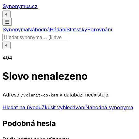
Přeskočit na obsah
Synonymus.cz
◐
☰
Synonyma
Náhodná
Hádání
Statistiky
Porovnání
Hledat slovo
◐
404
Slovo nenalezeno
Adresa
v databázi neexistuje.
/vclenit-co-kam
Hledat na úvodu
Zkusit vyhledávání
Náhodná synonyma
Podobná hesla