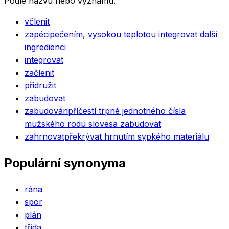
Podle názvu nebo významu.
včlenit
zapéci
pečením, vysokou teplotou integrovat další
ingredienci
integrovat
začlenit
přidružit
zabudovat
zabudován
příčestí trpné jednotného čísla
mužského rodu slovesa zabudovat
zahrnovat
překrývat hrnutím sypkého materiálu
Populární synonyma
rána
spor
plán
třída