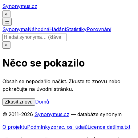
Přeskočit na obsah
Synonymus.cz
◐
☰
Synonyma
Náhodná
Hádání
Statistiky
Porovnání
Hledat slovo
◐
Něco se pokazilo
Obsah se nepodařilo načíst. Zkuste to znovu nebo
pokračujte na úvodní stránku.
Domů
Zkusit znovu
© 2011–
2026
Synonymus.cz
— databáze synonym
O projektu
Podmínky
zprac. os. údajů
Licence dat
llms.txt