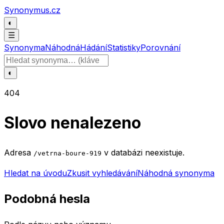
Přeskočit na obsah
Synonymus.cz
◐
☰
Synonyma
Náhodná
Hádání
Statistiky
Porovnání
Hledat slovo
◐
404
Slovo nenalezeno
Adresa
v databázi neexistuje.
/vetrna-boure-919
Hledat na úvodu
Zkusit vyhledávání
Náhodná synonyma
Podobná hesla