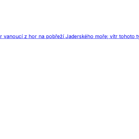
r vanoucí z hor na pobřeží Jaderského moře; vítr tohoto t