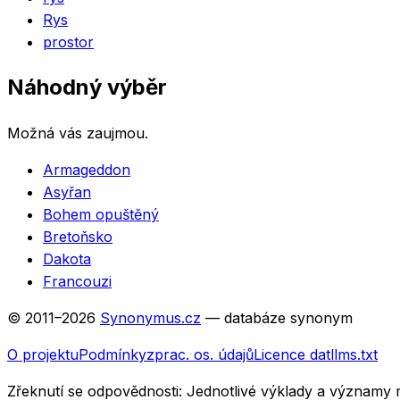
Rys
prostor
Náhodný výběr
Možná vás zaujmou.
Armageddon
Asyřan
Bohem opuštěný
Bretoňsko
Dakota
Francouzi
© 2011–
2026
Synonymus.cz
— databáze synonym
O projektu
Podmínky
zprac. os. údajů
Licence dat
llms.txt
Zřeknutí se odpovědnosti:
Jednotlivé výklady a významy 