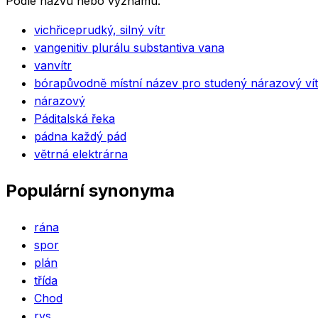
Podle názvu nebo významu.
vichřice
prudký, silný vítr
van
genitiv plurálu substantiva vana
van
vítr
bóra
původně místní název pro studený nárazový vít
nárazový
Pád
italská řeka
pád
na každý pád
větrná elektrárna
Populární synonyma
rána
spor
plán
třída
Chod
rys