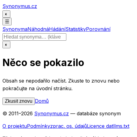
Přeskočit na obsah
Synonymus.cz
◐
☰
Synonyma
Náhodná
Hádání
Statistiky
Porovnání
Hledat slovo
◐
Něco se pokazilo
Obsah se nepodařilo načíst. Zkuste to znovu nebo
pokračujte na úvodní stránku.
Domů
Zkusit znovu
© 2011–
2026
Synonymus.cz
— databáze synonym
O projektu
Podmínky
zprac. os. údajů
Licence dat
llms.txt