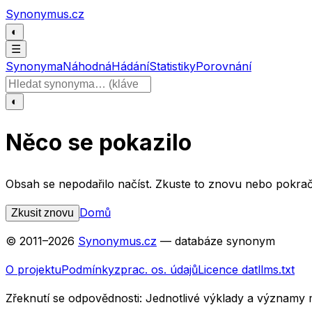
Přeskočit na obsah
Synonymus.cz
◐
☰
Synonyma
Náhodná
Hádání
Statistiky
Porovnání
Hledat slovo
◐
Něco se pokazilo
Obsah se nepodařilo načíst. Zkuste to znovu nebo pokrač
Domů
Zkusit znovu
© 2011–
2026
Synonymus.cz
— databáze synonym
O projektu
Podmínky
zprac. os. údajů
Licence dat
llms.txt
Zřeknutí se odpovědnosti:
Jednotlivé výklady a významy 