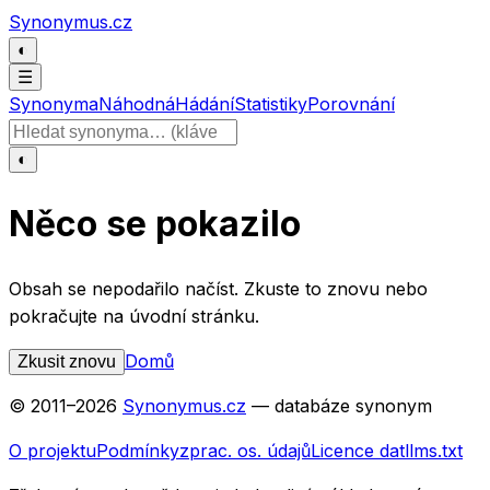
Přeskočit na obsah
Synonymus.cz
◐
☰
Synonyma
Náhodná
Hádání
Statistiky
Porovnání
Hledat slovo
◐
Něco se pokazilo
Obsah se nepodařilo načíst. Zkuste to znovu nebo
pokračujte na úvodní stránku.
Domů
Zkusit znovu
© 2011–
2026
Synonymus.cz
— databáze synonym
O projektu
Podmínky
zprac. os. údajů
Licence dat
llms.txt